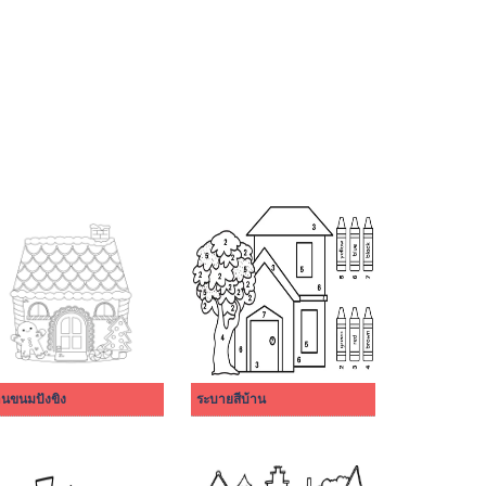
านขนมปังขิง
ระบายสีบ้าน