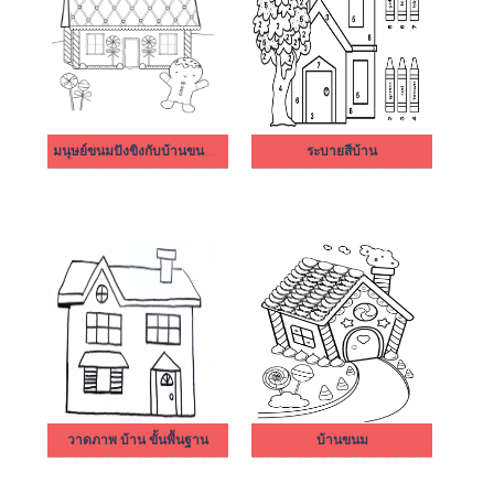
มนุษย์ขนมปังขิงกับบ้านขนมปังขิง
ระบายสีบ้าน
วาดภาพ บ้าน ขั้นพื้นฐาน
บ้านขนม