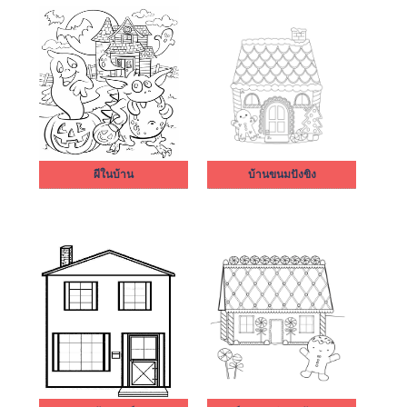
ผีในบ้าน
บ้านขนมปังขิง