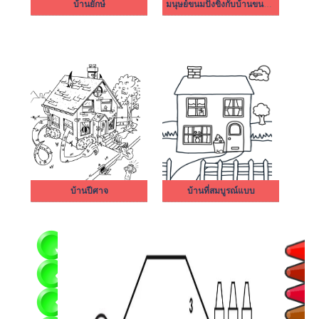
บ้านยักษ์
มนุษย์ขนมปังขิงกับบ้านขนมปังขิง
บ้านปีศาจ
บ้านที่สมบูรณ์แบบ