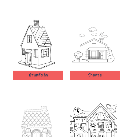
บ้านหลังเล็ก
บ้านสวย