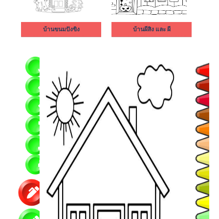
บ้านขนมปังขิง
บ้านผีสิง และ ผี