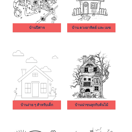
บ้านปีศาจ
บ้าน ดวงอาทิตย์ และ เมฆ
บ้านง่าย ๆ สำหรับเด็ก
บ้านน่าขนลุกกับต้นไม้