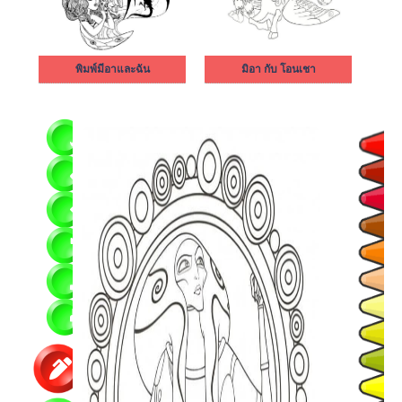
พิมพ์มีอาและฉัน
มิอา กับ โอนเชา