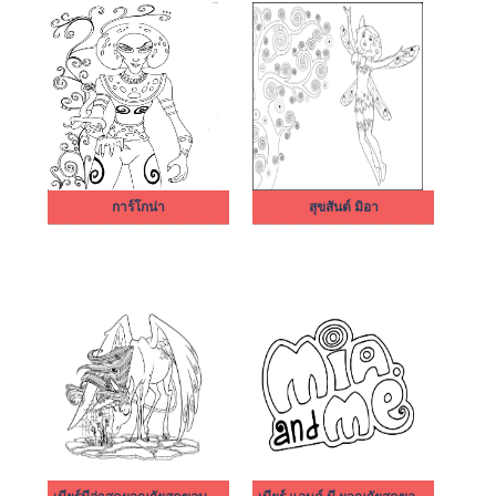
การ์โกน่า
สุขสันต์ มิอา