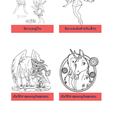
มิอาและยูโกะ
มิอาและฉันสำหรับเด็กๆ
เมียร์มีล่าสุดผจญภัยสุดขอบฟ้าฟรี
เมียร์มีล่าสุดผจญภัยสุดขอบฟ้า พิมพ์ได้ฟรี