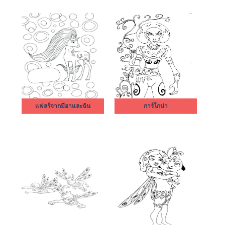
แฟลร์จากมีอาและฉัน
การ์โกน่า