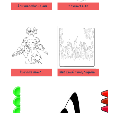
เด็กชายจากมีอาและฉัน
มิอาและฟัดเดิล
โมจากมีอาและฉัน
เมียร์ แอนด์ มี ผจญภัยสุดขอบฟ้า 5