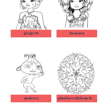
ยูโกะผู้น่ารัก
มิอาคนสวย
ฟุดเดิล ฮาๆ
ยูนิคอร์นจาก เมียร์ล่าสุด มีการผจญภัยสุดขอบฟ้า