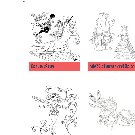
มิอาและเพื่อนๆ
กษัตริย์เรย์นอร์และราชินีเมลา