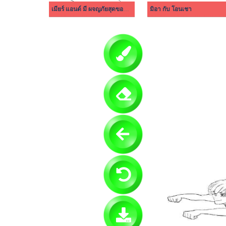
เมียร์ แอนด์ มี ผจญภัยสุดขอบฟ้า 2
มิอา กับ โอนเชา