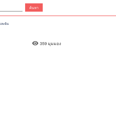
และฉัน
359 มุมมอง