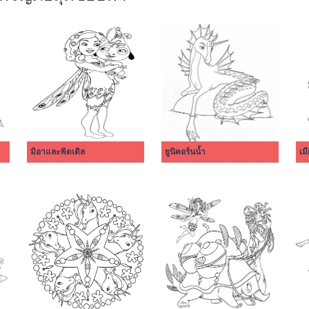
มิอาและฟัดเดิล
ยูนิคอร์นน้ำ