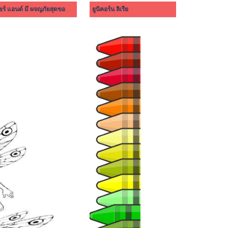
เมียร์ แอนด์ มี ผจญภัยสุดขอบฟ้า 4
ยูนิคอร์น ลิเรีย