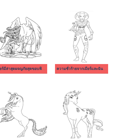
เมียร์มีล่าสุดผจญภัยสุดขอบฟ้าให้พิมพ์
ความชั่วร้ายจากเมียร์และฉัน การผจญภัยสู่ขอบฟ้า