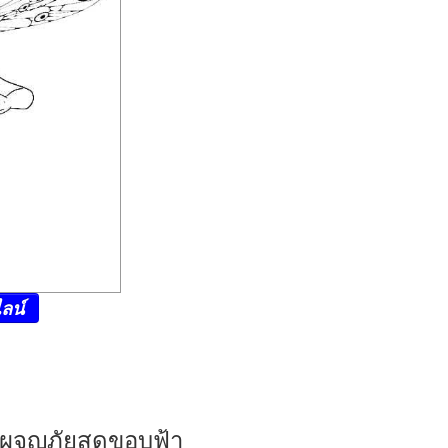
ลน์
มี ผจญภัยสุดขอบฟ้า