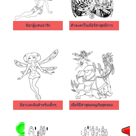
มิอาผู้แสนน่ารัก
ตัวละครในเมียร์ล่าสุดมีการผจญภัยสุดขอบฟ้า
มิอาและฉันสำหรับเด็กๆ
เมียร์มีล่าสุดผจญภัยสุดขอบฟ้า ปกติ