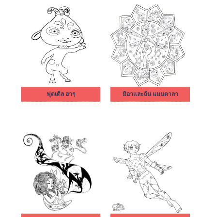
ฟุดเดิล ฮาๆ
มิอาและฉัน แมนดาลา