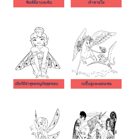
พิมพ์มีอาและฉัน
เจ้าชายโม
เมียร์มีล่าสุดผจญภัยสุดขอบฟ้า ธรรมดามาก
เบบี้บลูและออนเชอ