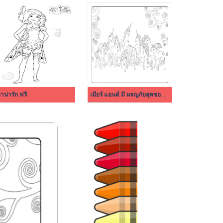
อาน่ารัก ฟรี
เมียร์ แอนด์ มี ผจญภัยสุดขอบฟ้า 5