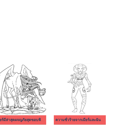
เมียร์มีล่าสุดผจญภัยสุดขอบฟ้าฟรี
ความชั่วร้ายจากเมียร์และฉัน การผจญภัยสู่ขอบฟ้า