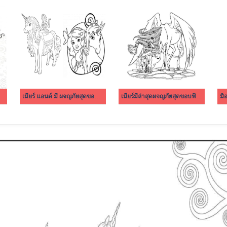
เมียร์ แอนด์ มี ผจญภัยสุดขอบฟ้า 1
เมียร์มีล่าสุดผจญภัยสุดขอบฟ้าให้พิมพ์
มิ