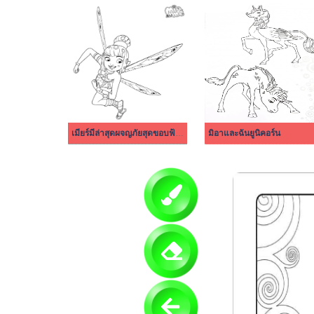
เมียร์มีล่าสุดผจญภัยสุดขอบฟ้า ง่าย ๆ
มิอาและฉันยูนิคอร์น