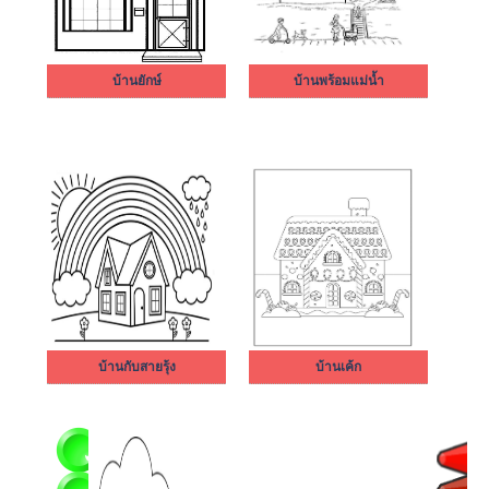
บ้านยักษ์
บ้านพร้อมแม่น้ำ
บ้านกับสายรุ้ง
บ้านเค้ก