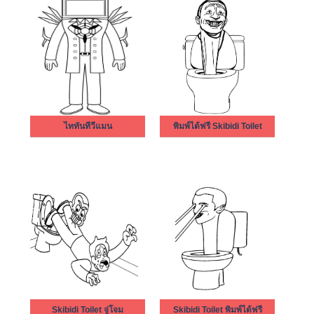
ไททันทีวีแมน
พิมพ์ได้ฟรี Skibidi Toilet
Skibidi Toilet จู่โจม
Skibidi Toilet พิมพ์ได้ฟรี