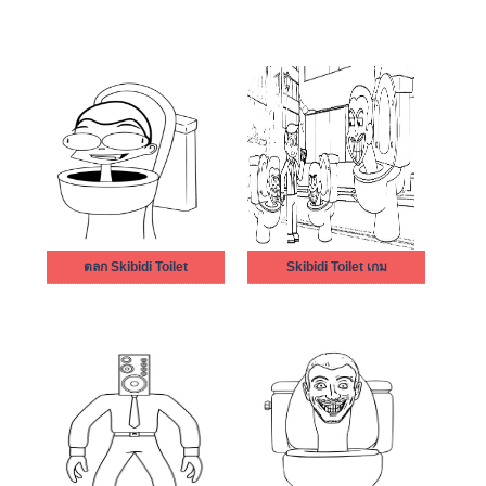
ตลก Skibidi Toilet
Skibidi Toilet เกม