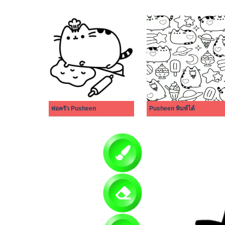
พ่อครัว Pusheen
Pusheen พิมพ์ได้