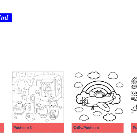
ลน์
Pusheen 3
นักบิน Pusheen
Pu