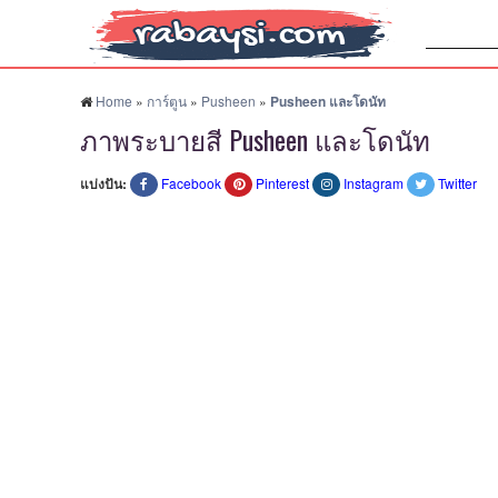
ค้นหา:
Home
»
การ์ตูน
»
Pusheen
»
Pusheen และโดนัท
ภาพระบายสี Pusheen และโดนัท
แบ่งปัน:
Facebook
Pinterest
Instagram
Twitter