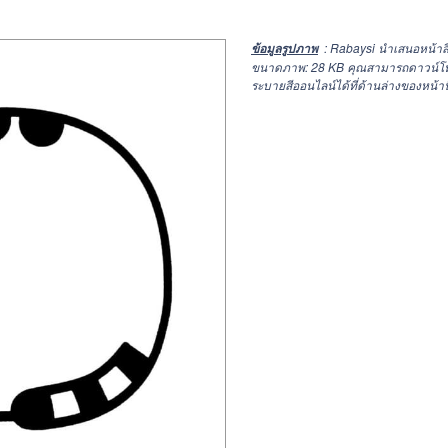
: Rabaysi นำเสนอหน้าส
ข้อมูลรูปภาพ
ขนาดภาพ: 28 KB คุณสามารถดาวน์โหลด
ระบายสีออนไลน์ได้ที่ด้านล่างของหน้านี