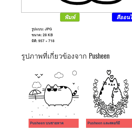
พิมพ์
สีออนไ
รูปแบบ: JPG
ขนาด: 28 KB
มิติ:
957 × 718
รูปภาพที่เกี่ยวข้องจาก Pusheen
Pusheen บนชายหาด
Pusheen และสตอร์มี