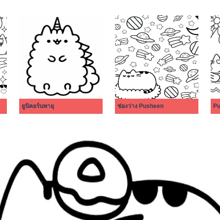
ยูนิคอร์นพายุ
ช่องว่าง Pusheen
Pu