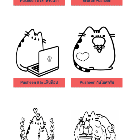
Pusheen ฟรีสำหรับเด็ก
อะนิเมะ Pusheen
Pusheen และแล็ปท็อป
Pusheen กับไอศกรีม