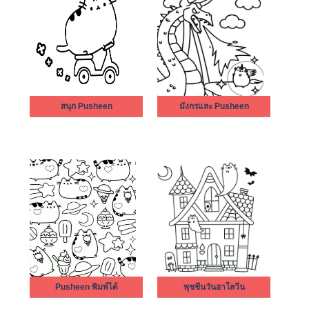
สนุก Pusheen
มังกรและ Pusheen
Pusheen พิมพ์ได้
พุชชีนวันฮาโลวีน