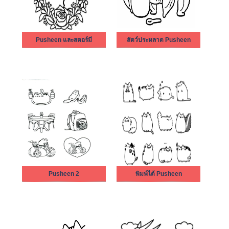
Pusheen และสตอร์มี
สัตว์ประหลาด Pusheen
Pusheen 2
พิมพ์ได้ Pusheen