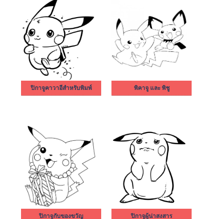
ปิกาจูคาวาอีสำหรับพิมพ์
พิคาจู และ พิชู
ปิกาจูกับของขวัญ
ปิกาจูผู้น่าสงสาร