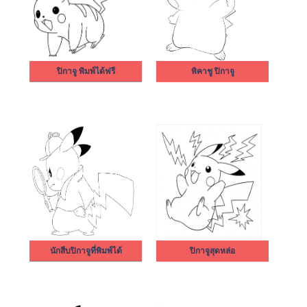
ปิกาจู พิมพ์ได้ฟรี
พิคาชู ปิกาจู
นักสืบปิกาจูที่พิมพ์ได้
ปิกาจูสุดหล่อ