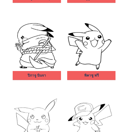
ปิกาจู นินจา
พิคาชู ฟรี