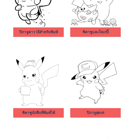
ปิกาจูคาวาอีสำหรับพิมพ์
พิคาชูและโทเกปี้
พิคาชูนักสืบที่พิมพ์ได้
ปิกาจูสุดเท่