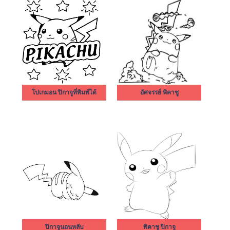
โปเกมอน ปิกาจูที่พิมพ์ได้
อัศจรรย์ พิคาชู
ปิกาจูนอนหลับ
พิคาชู ปิกาจู