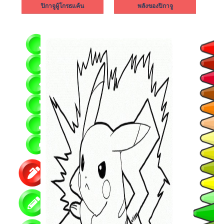
ปิกาจูผู้โกรธแค้น
พลังของปิกาจู