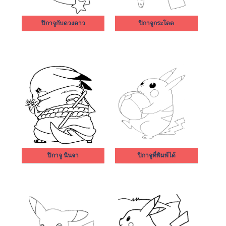
ปิกาจูกับดวงดาว
ปิกาจูกระโดด
ปิกาจู นินจา
ปิกาจูที่พิมพ์ได้