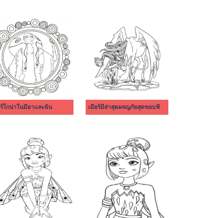
ร์โกน่าในมีอาและฉัน
เมียร์มีล่าสุดผจญภัยสุดขอบฟ้าให้พิมพ์