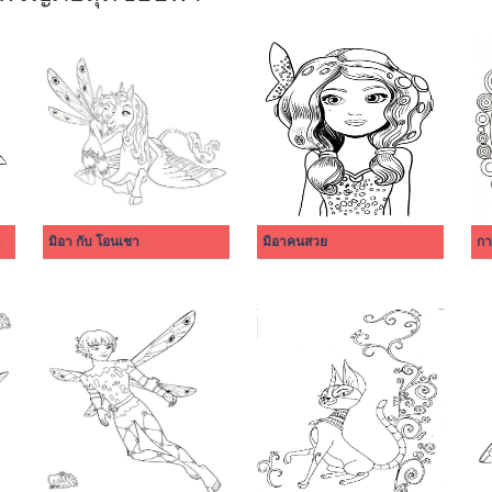
ดขอบฟ้า 3
มิอา กับ โอนเชา
มิอาคนสวย
กา