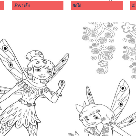
่าสุดผจญภัยสุดขอบฟ้า ง่าย ๆ
เจ้าชายโม
ซิกโก้