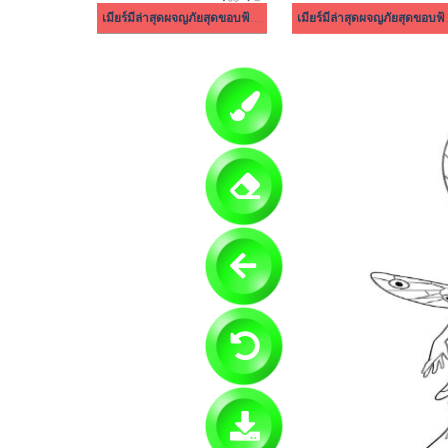
เมียร์มีล่าสุดผจญภัยสุดขอบฟ้า ง่ายมาก
เมียร์มีล