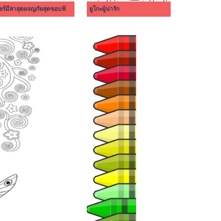
เมียร์มีล่าสุดผจญภัยสุดขอบฟ้า ธรรมดามาก
ยูโกะผู้น่ารัก