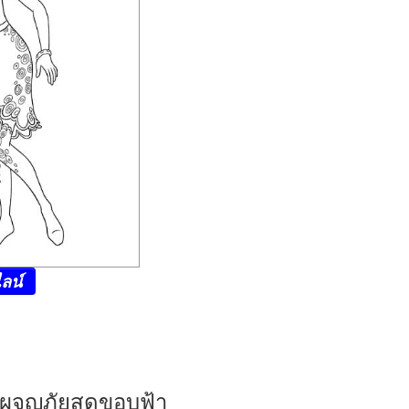
ลน์
มี ผจญภัยสุดขอบฟ้า