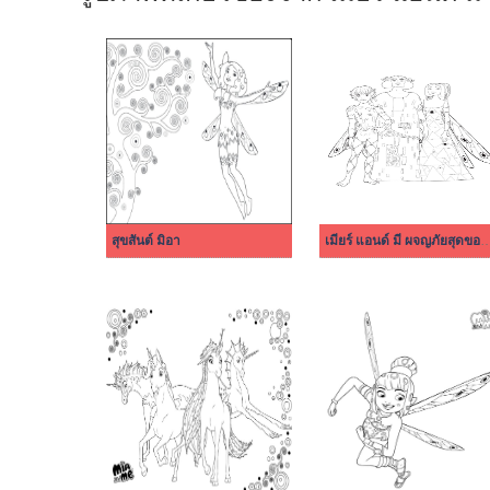
สุขสันต์ มิอา
เมียร์ แอนด์ มี ผจญภัยสุ