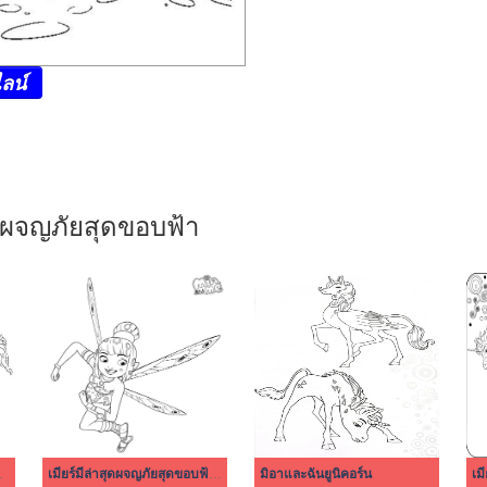
ลน์
มี ผจญภัยสุดขอบฟ้า
ดขอบฟ้า 7
เมียร์มีล่าสุดผจญภัยสุดขอบฟ้า ง่าย ๆ
มิอาและฉันยูนิคอร์น