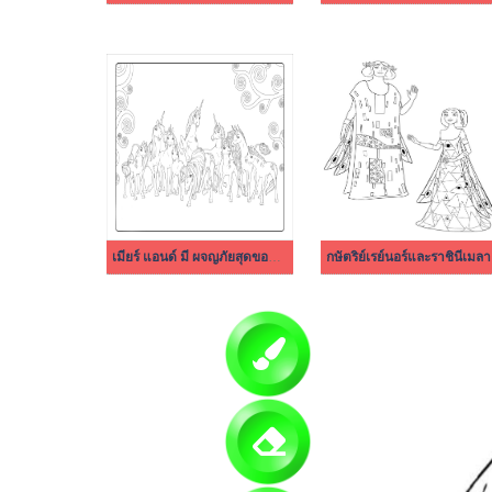
เมียร์ แอนด์ มี ผจญภัยสุดขอบฟ้า 5
กษัตริย์เรย์นอร์และราชินีเมลา