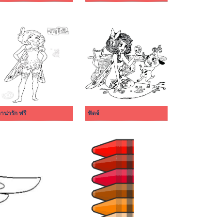
อาน่ารัก ฟรี
ฟัดจ์