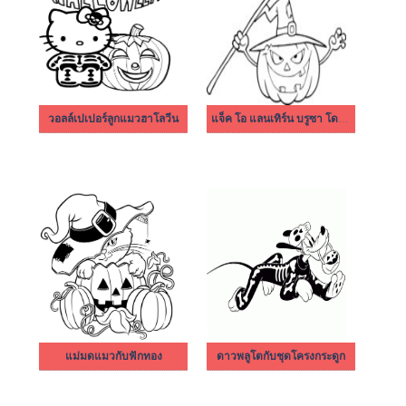
วอลล์เปเปอร์ลูกแมวฮาโลวีน
แจ็ค โอ แลนเทิร์น บรูซา โด มาล
แม่มดแมวกับฟักทอง
ดาวพลูโตกับชุดโครงกระดูก