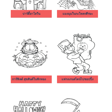
ปาร์ตี้ฮาโลวีน
แมงมุมในกะโหลกศีรษะ
การ์ฟิลด์ สุขสันต์ในฟักทองฮาโลวีน
แฟรงเกนสไตน์ไปชอปปิ้ง