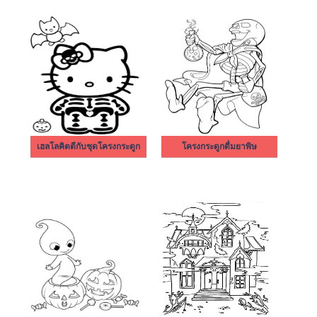
เฮลโลคิตตีกับชุดโครงกระดูก
โครงกระดูกดื่มยาพิษ