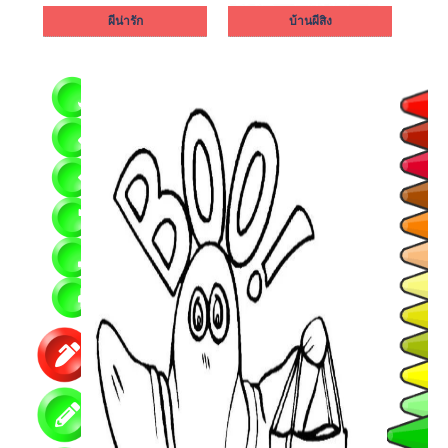
ผีน่ารัก
บ้านผีสิง