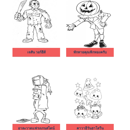
เจสัน วอร์ฮีส์
ทักทายคุณฟักทองครับ
อาละวาดแฟรงเกนสไตน์
คาวาอีวันฮาโลวีน