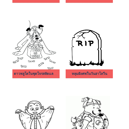
ดาวพลูโตในชุดโจรสลัดและถุงขนม
หลุมฝังศพในวันฮาโลวีน