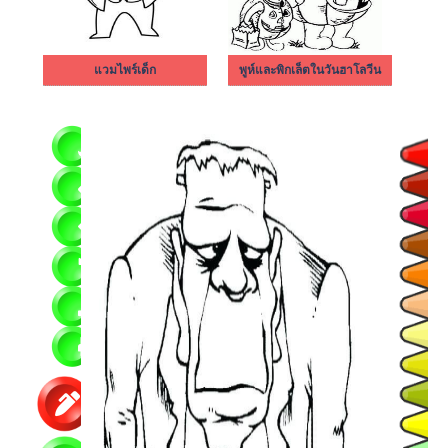
แวมไพร์เด็ก
พูห์และพิกเล็ตในวันฮาโลวีน