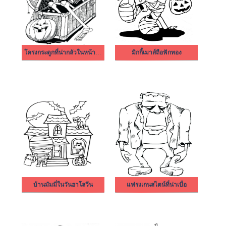
โครงกระดูกที่น่ากลัวในหน้าอก
มิกกี้เมาส์ถือฟักทอง
บ้านมัมมี่ในวันฮาโลวีน
แฟรงเกนสไตน์ที่น่าเบื่อ