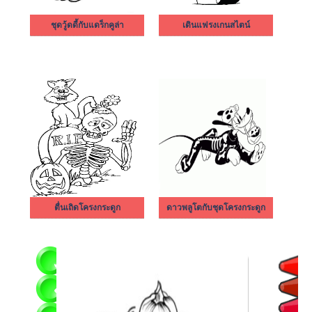
ชุดวู้ดดี้กับแดร็กคูล่า
เดินแฟรงเกนสไตน์
ตื่นเถิดโครงกระดูก
ดาวพลูโตกับชุดโครงกระดูก