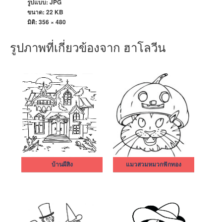
รูปแบบ: JPG
ขนาด: 22 KB
มิติ:
356 × 480
รูปภาพที่เกี่ยวข้องจาก ฮาโลวีน
บ้านผีสิง
แมวสวมหมวกฟักทอง