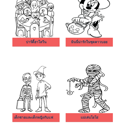
ปาร์ตี้ฮาโลวีน
มินนี่น่ารักในชุดคาวบอย
เด็กชายและเด็กหญิงกับแฟนตาซี
แม่เล่นโยโย่