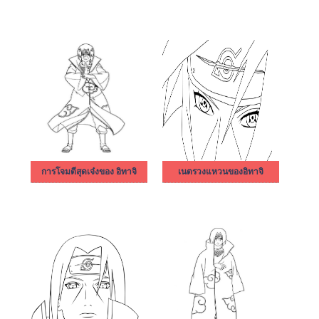
การโจมตีสุดเจ๋งของ อิทาจิ
เนตรวงแหวนของอิทาจิ