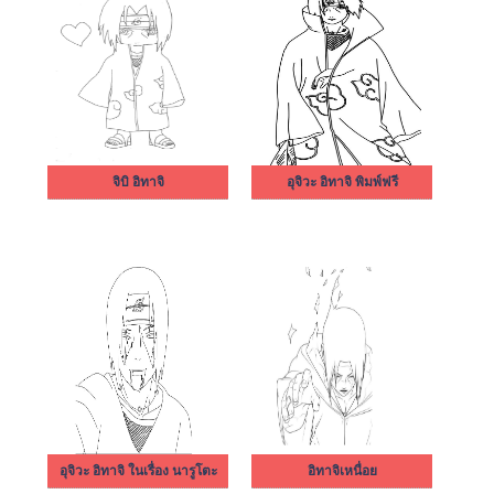
จิบิ อิทาจิ
อุจิวะ อิทาจิ พิมพ์ฟรี
อุจิวะ อิทาจิ ในเรื่อง นารูโตะ
อิทาจิเหนื่อย