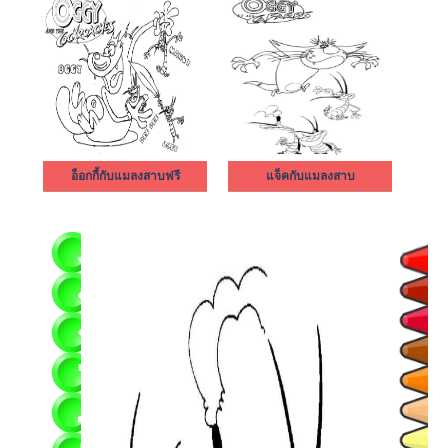
อ็อกกี้กับแมลงสาบฟรี
แจ็คกับแมลงสาบ