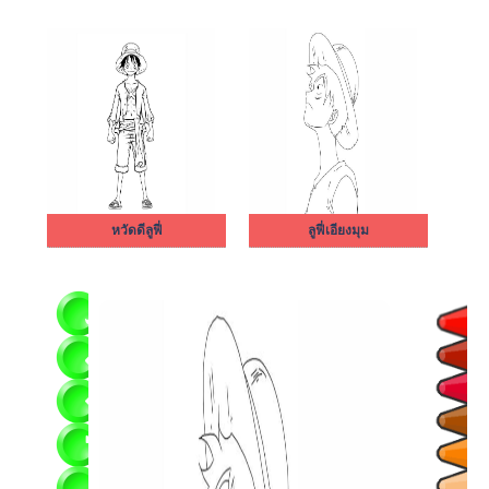
หวัดดีลูฟี่
ลูฟี่เอียงมุม