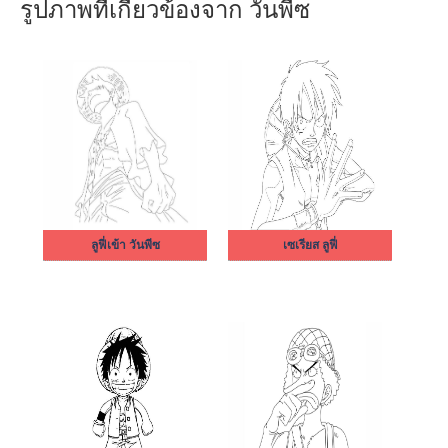
รูปภาพที่เกี่ยวข้องจาก วันพีซ
ลูฟี่เข้า วันพีซ
เซเรียส ลูฟี่