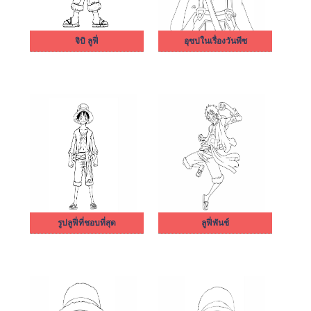
จิบิ ลูฟี่
อุซปในเรื่องวันพีซ
รูปลูฟี่ที่ชอบที่สุด
ลูฟี่พันช์