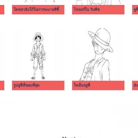
โดฟลามิงโก้ในการระบายสีชิ้นเดียว
โรเจอร์ใน วันพีซ
ลูฟ
รูปลูฟี่ที่ชอบที่สุด
ใจเย็นๆลูฟี่
มังก