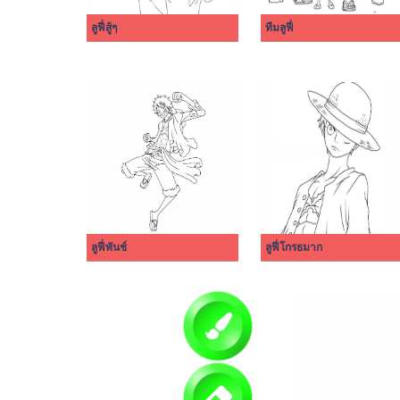
ลูฟี่สู้ๆ
ทีมลูฟี่
ลูฟี่พันช์
ลูฟี่โกรธมาก