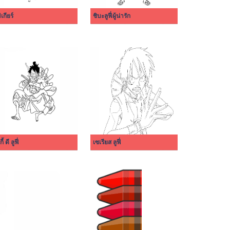
ี่เกียร์
ชิบะลูฟี่ผู้น่ารัก
ี้ ดี ลูฟี่
เซเรียส ลูฟี่