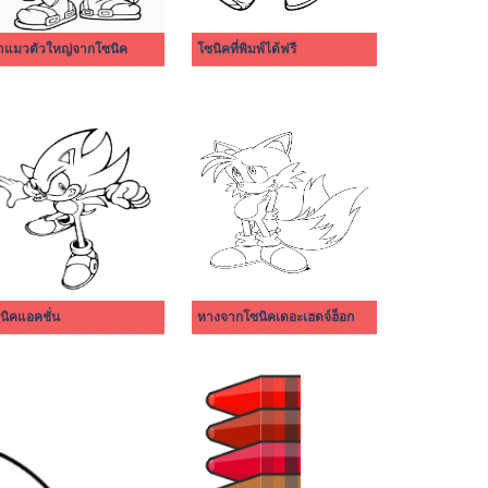
้าแมวตัวใหญ่จากโซนิค
โซนิคที่พิมพ์ได้ฟรี
นิคแอคชั่น
หางจากโซนิคเดอะเฮดจ์ฮ็อก