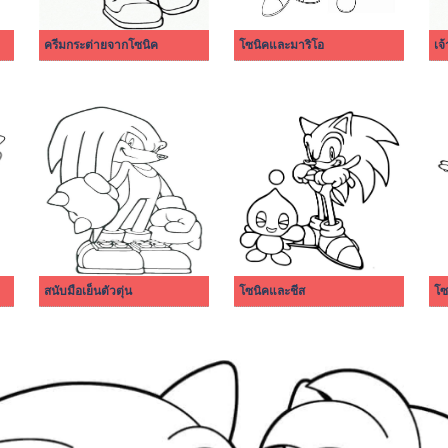
ครีมกระต่ายจากโซนิค
โซนิคและมาริโอ
เจ
สนับมือเย็นตัวตุ่น
โซนิคและชีส
โซ