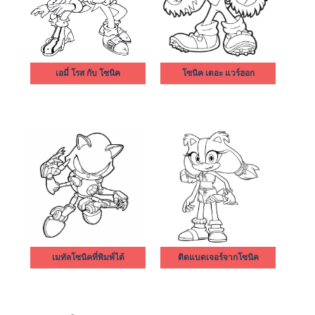
เอมี่ โรส กับ โซนิค
โซนิค เดอะ แวร์ฮอก
เมทัลโซนิคที่พิมพ์ได้
ติดแบดเจอร์จากโซนิค