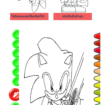
โซนิคเดอะเฮดจ์ฮ็อกพิมพ์ได้ฟรี
สนับมือเย็นตัวตุ่น