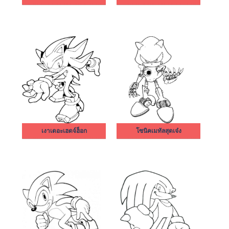
เงาเดอะเฮดจ์ฮ็อก
โซนิคเมทัลสุดเจ๋ง