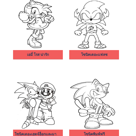
เอมี่ โรส น่ารัก
โซนิคเดอะแฟลช
โซนิคเดอะเฮดจ์ฮ็อกและมาริโอ
โซนิคพิมพ์ฟรี