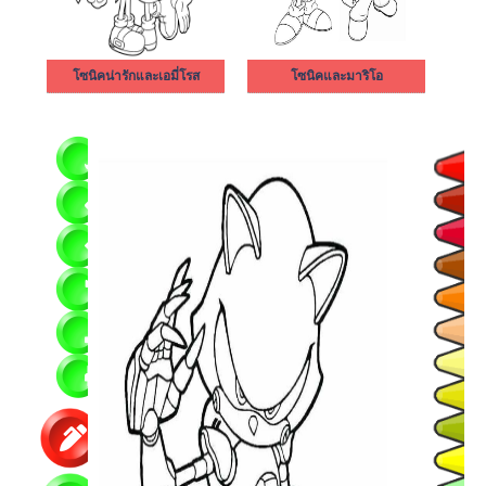
โซนิคน่ารักและเอมี่โรส
โซนิคและมาริโอ