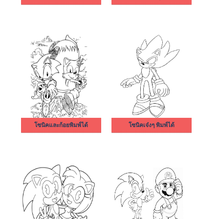
โซนิคและก้อยพิมพ์ได้
โซนิคเจ๋งๆ พิมพ์ได้