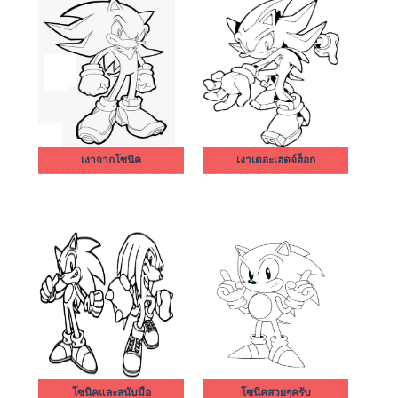
เงาจากโซนิค
เงาเดอะเฮดจ์ฮ็อก
โซนิคและสนับมือ
โซนิคสวยๆครับ