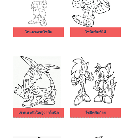
โทแพซจากโซนิค
โซนิคพิมพ์ได้
เจ้าแมวตัวใหญ่จากโซนิค
โซนิคกับก้อย