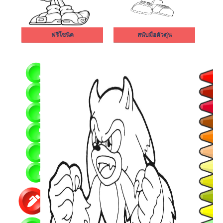
ฟรีโซนิค
สนับมือตัวตุ่น