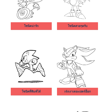
โซนิคน่ารัก
โซนิคสวยๆครับ
โซนิคที่พิมพ์ได้
เจ๋งเงาเดอะเฮดจ์ฮ็อก