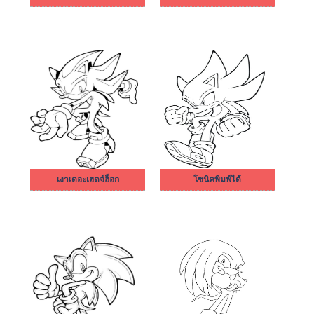
เงาเดอะเฮดจ์ฮ็อก
โซนิคพิมพ์ได้