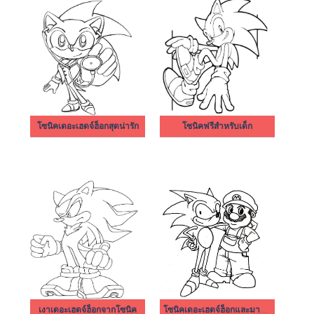
โซนิคเดอะเฮดจ์ฮ็อกสุดน่ารัก
โซนิคฟรีสำหรับเด็ก
เงาเดอะเฮดจ์ฮ็อกจากโซนิค
โซนิคเดอะเฮดจ์ฮ็อกและมาริโอ