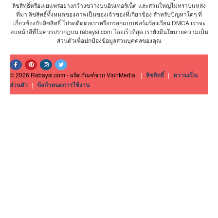
ลิขสิทธิ์หรือเผยแพร่อย่างกว้างขวางบนอินเทอร์เน็ต และส่วนใหญ่ไม่ทราบแหล่ง
ที่มา ลิขสิทธิ์ทั้งหมดของภาพเป็นของเจ้าของที่เกี่ยวข้อง สำหรับปัญหาใดๆ ที่
เกี่ยวข้องกับลิขสิทธิ์ โปรดติดต่อเราหรือกรอกแบบฟอร์มร้องเรียน DMCA เราจะ
ลบหน้าสีที่ไม่ควรปรากฏบน rabaysi.com โดยเร็วที่สุด เรายังมีนโยบายความเป็น
ส่วนตัวเพื่อปกป้องข้อมูลส่วนบุคคลของคุณ
© 2026 Rabaysi.com - ผลิตภัณฑ์จาก VinhMedia.
|
ลิขสิทธิ์
|
ความเป็น
ส่วนตัว
|
ข้อกำหนดการใช้งาน