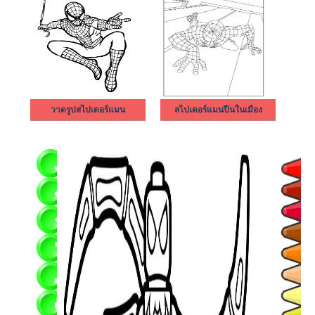
วาดรูปสไปเดอร์แมน
สไปเดอร์แมนปีนในเมือง