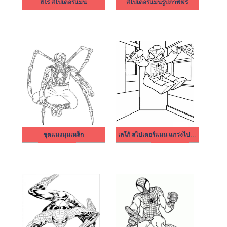
ฮีโร่ สไปเดอร์แมน
สไปเดอร์แมนรูปภาพฟรี
ชุดแมงมุมเหล็ก
เลโก้ สไปเดอร์แมน แกว่งไปมาในเมือง