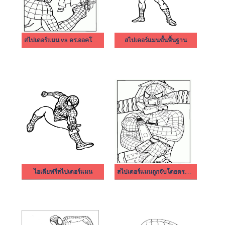
สไปเดอร์แมน vs ดร.ออคโตปุส
สไปเดอร์แมนขั้นพื้นฐาน
ไอเดียฟรีสไปเดอร์แมน
สไปเดอร์แมนถูกจับโดยดร.ออคโตปุส