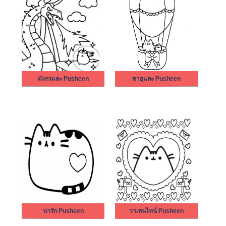
มังกรและ Pusheen
พายุและ Pusheen
น่ารัก Pusheen
วาเลนไทน์ Pusheen