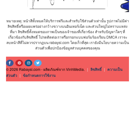
หมายเหตุ: หน้าสีทั้งหมดให้บริการฟรีและสำหรับใช้ส่วนตัวเท่านั้น รูปภาพไม่มีค่า
ลิขสิทธิ์หรือเผยแพร่อย่างกว้างขวางบนอินเทอร์เน็ต และส่วนใหญ่ไม่ทราบแหล่ง
ที่มา ลิขสิทธิ์ทั้งหมดของภาพเป็นของเจ้าของที่เกี่ยวข้อง สำหรับปัญหาใดๆ ที่
เกี่ยวข้องกับลิขสิทธิ์ โปรดติดต่อเราหรือกรอกแบบฟอร์มร้องเรียน DMCA เราจะ
ลบหน้าสีที่ไม่ควรปรากฏบน rabaysi.com โดยเร็วที่สุด เรายังมีนโยบายความเป็น
ส่วนตัวเพื่อปกป้องข้อมูลส่วนบุคคลของคุณ
© 2026 Rabaysi.com - ผลิตภัณฑ์จาก VinhMedia.
|
ลิขสิทธิ์
|
ความเป็น
ส่วนตัว
|
ข้อกำหนดการใช้งาน