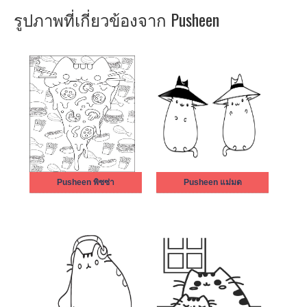
รูปภาพที่เกี่ยวข้องจาก Pusheen
Pusheen พิซซ่า
Pusheen แม่มด