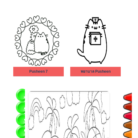
Pusheen 7
พยาบาล Pusheen