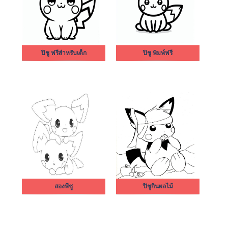
ปิชู ฟรีสำหรับเด็ก
ปิชู พิมพ์ฟรี
สองพีชู
ปิชูกินผลไม้