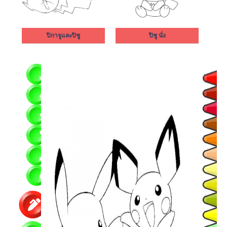
ปิกาจูและปิชู
ปิชู นั่ง