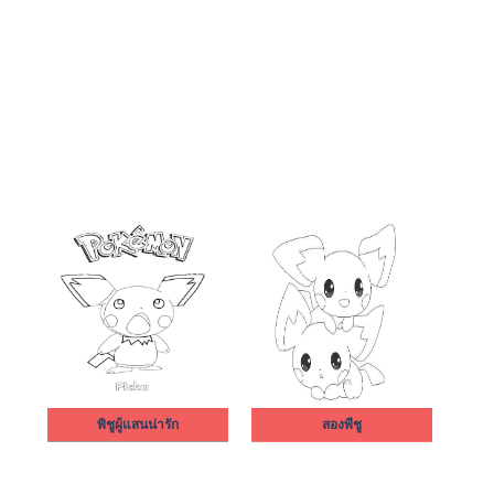
พิชูผู้แสนน่ารัก
สองพีชู