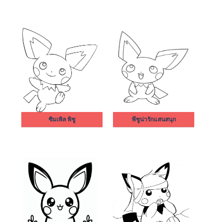
ซิมเพิล พิชู
พีชูน่ารักแสนสนุก