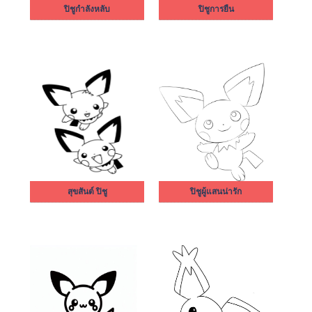
ปิชูกำลังหลับ
ปิชูการยืน
สุขสันต์ ปิชู
ปิชูผู้แสนน่ารัก