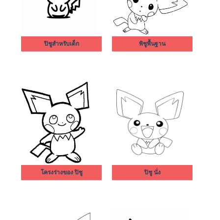
ปิชูสำหรับเด็ก
พิชูพื้นฐาน
โครงร่างของ ปิชู
ปิชู นั่ง