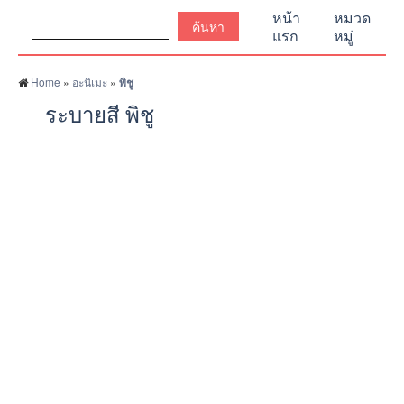
ค้นหา:
หน้า
หมวด
แรก
หมู่
Home
»
อะนิเมะ
»
พิชู
ระบายสี พิชู