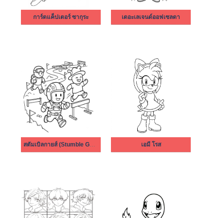
การ์ดแค็ปเตอร์ ซากุระ
เดอะเลเจนด์ออฟเซลดา
สตัมเบิลกายส์ (Stumble Guys)
เอมี โรส