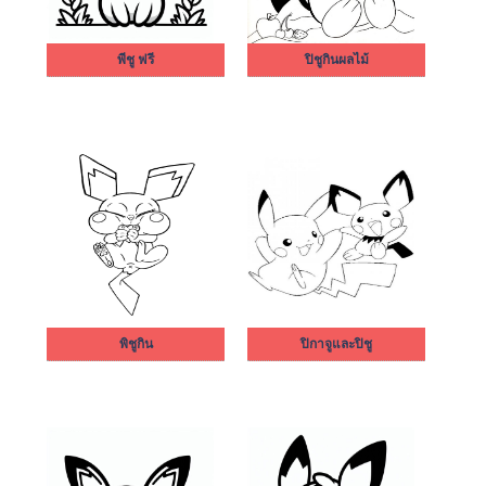
พีชู ฟรี
ปิชูกินผลไม้
พิชูกิน
ปิกาจูและปิชู