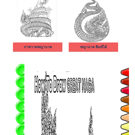
ภาพวาดพญานาค
พญานาค พิมพ์ได้