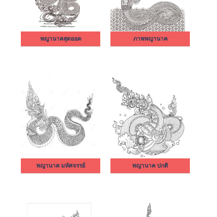
พญานาคสุดยอด
ภาพพญานาค
พญานาค มหัศจรรย์
พญานาค ปกติ