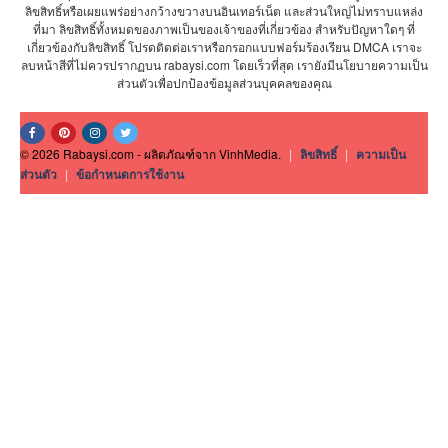
ลิขสิทธิ์หรือเผยแพร่อย่างกว้างขวางบนอินเทอร์เน็ต และส่วนใหญ่ไม่ทราบแหล่ง
ที่มา ลิขสิทธิ์ทั้งหมดของภาพเป็นของเจ้าของที่เกี่ยวข้อง สำหรับปัญหาใดๆ ที่
เกี่ยวข้องกับลิขสิทธิ์ โปรดติดต่อเราหรือกรอกแบบฟอร์มร้องเรียน DMCA เราจะ
ลบหน้าสีที่ไม่ควรปรากฏบน rabaysi.com โดยเร็วที่สุด เรายังมีนโยบายความเป็น
ส่วนตัวเพื่อปกป้องข้อมูลส่วนบุคคลของคุณ
© 2026 Rabaysi.com - ผลิตภัณฑ์จาก VinhMedia.
|
ลิขสิทธิ์
|
ความเป็น
ส่วนตัว
|
ข้อกำหนดการใช้งาน