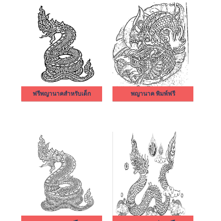
ฟรีพญานาคสำหรับเด็ก
พญานาค พิมพ์ฟรี