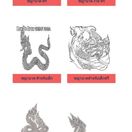
พญานาค ฟรี
พญานาค ง่าย ฟรี
พญานาค สำหรับเด็ก
พญานาคสำหรับเด็กฟรี