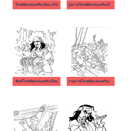
โจรสลัดแห่งแคริบเบียน JPG
รูปภาพโจรสลัดแห่งแคริบเบียนฟรี
พิมพ์โจรสลัดแห่งแคริบเบียน
วาดภาพโจรสลัดแห่งแคริบเบียน