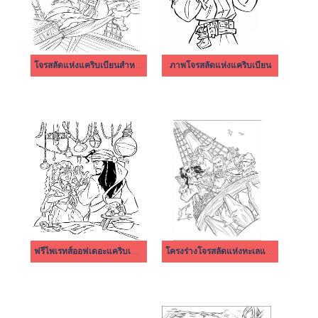
โจรสลัดแห่งแคริบเบียนสำหรับเด็ก
ภาพโจรสลัดแห่งแคริบเบียน
ฟรีไพเรทส์ออฟเดอะแคริบเบียน
โครงร่างโจรสลัดแห่งทะเลแคริบเบียนฟรี