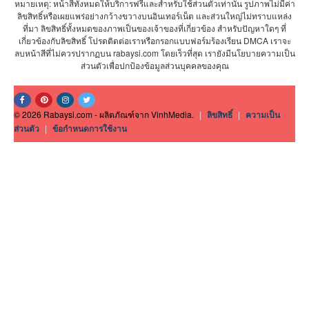
หมายเหตุ: หน้าสีทั้งหมดให้บริการฟรีและสำหรับใช้ส่วนตัวเท่านั้น รูปภาพไม่มีค่า
ลิขสิทธิ์หรือเผยแพร่อย่างกว้างขวางบนอินเทอร์เน็ต และส่วนใหญ่ไม่ทราบแหล่ง
ที่มา ลิขสิทธิ์ทั้งหมดของภาพเป็นของเจ้าของที่เกี่ยวข้อง สำหรับปัญหาใดๆ ที่
เกี่ยวข้องกับลิขสิทธิ์ โปรดติดต่อเราหรือกรอกแบบฟอร์มร้องเรียน DMCA เราจะ
ลบหน้าสีที่ไม่ควรปรากฏบน rabaysi.com โดยเร็วที่สุด เรายังมีนโยบายความเป็น
ส่วนตัวเพื่อปกป้องข้อมูลส่วนบุคคลของคุณ
© 2026 Rabaysi.com - ผลิตภัณฑ์จาก VinhMedia.
|
ลิขสิทธิ์
|
ความเป็น
ส่วนตัว
|
ข้อกำหนดการใช้งาน