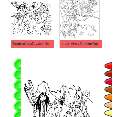
พิมพ์ภาพโจรสลัดแห่งแคริบเบียน
วาดภาพโจรสลัดแห่งแคริบเบียนแบบง่ายๆ