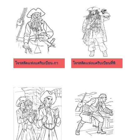
โจรสลัดแห่งแคริบเบียน ภาพ HD
โจรสลัดแห่งแคริบเบียนที่พิมพ์ได้