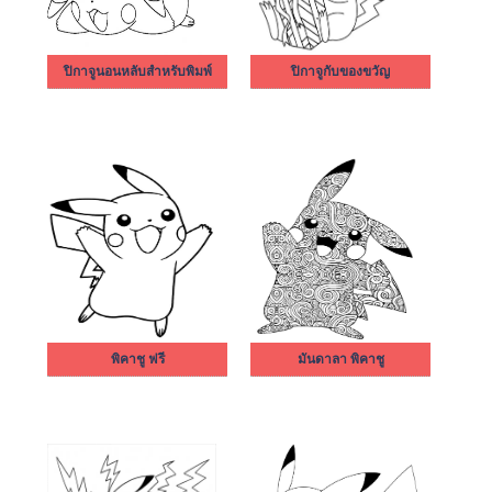
ปิกาจูนอนหลับสำหรับพิมพ์
ปิกาจูกับของขวัญ
พิคาชู ฟรี
มันดาลา พิคาชู