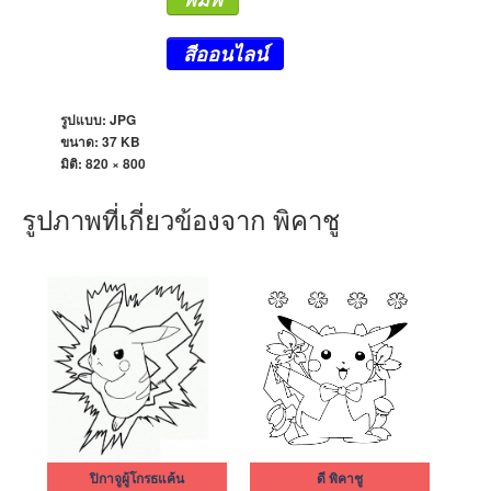
สีออนไลน์
รูปแบบ: JPG
ขนาด: 37 KB
มิติ:
820 × 800
รูปภาพที่เกี่ยวข้องจาก พิคาชู
ปิกาจูผู้โกรธแค้น
ดี พิคาชู