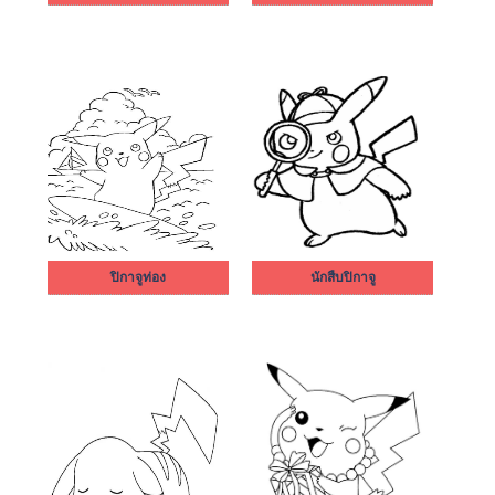
ปิกาจูท่อง
นักสืบปิกาจู