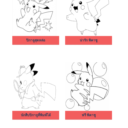
ปิกาจูสุดหล่อ
น่ารัก พิคาชู
นักสืบปิกาจูที่พิมพ์ได้
ฟรี พิคาชู