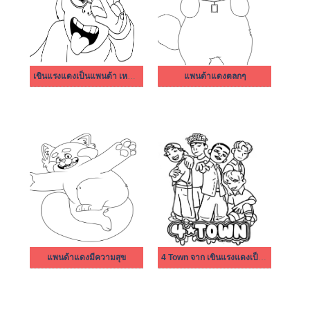
เขินแรงแดงเป็นแพนด้า เหมยลิน ลี
แพนด้าแดงตลกๆ
แพนด้าแดงมีความสุข
4 Town จาก เขินแรงแดงเป็นแพนด้า