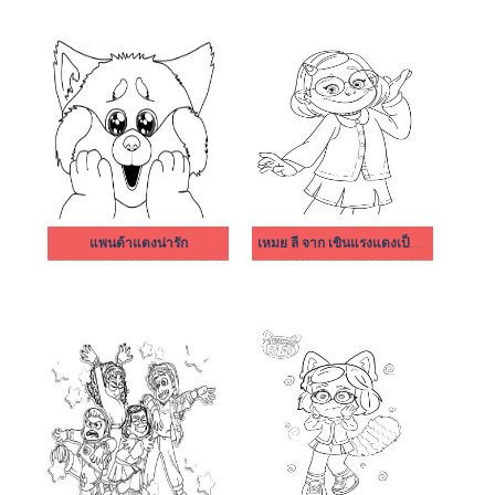
แพนด้าแดงน่ารัก
เหมย ลี จาก เขินแรงแดงเป็นแพนด้า