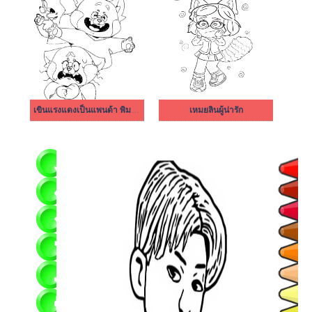
เขินแรงแดงเป็นแพนด้า พิมพ์ได้
เหมยลินผู้น่ารัก