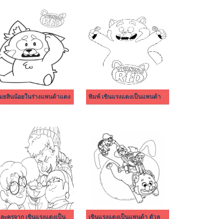
มยลินน้อยในร่างแพนด้าแดง
พิมพ์ เขินแรงแดงเป็นแพนด้า
ตัวละครจาก เขินแรงแดงเป็นแพนด้า
เขินแรงแดงเป็นแพนด้า ตัวละคร น่ารัก