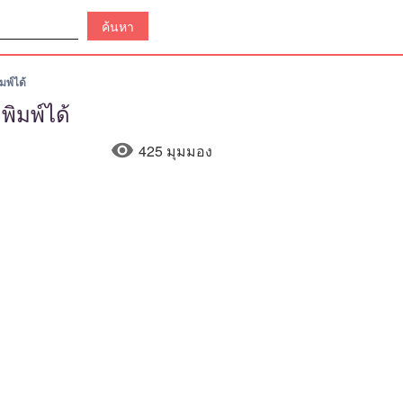
มพ์ได้
ิมพ์ได้
425 มุมมอง