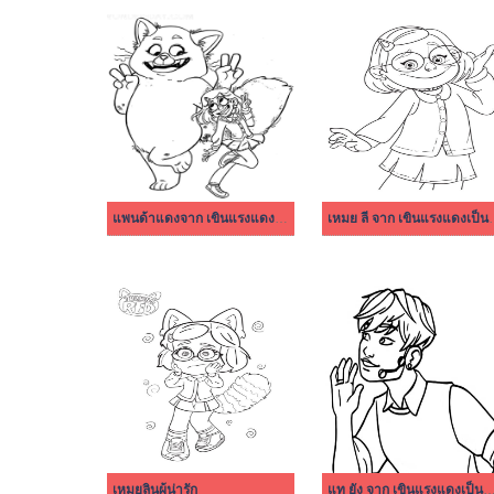
แพนด้าแดงจาก เขินแรงแดงเป็นแพนด้า
เหมย ลี จาก เ
เหมยลินผู้น่ารัก
แท ยัง จาก เขินแรงแดงเป็น