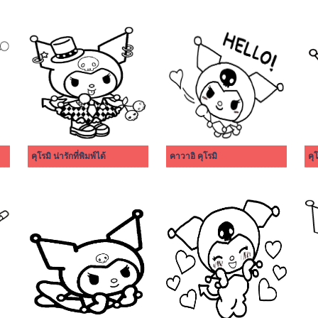
คุโรมิ น่ารักที่พิมพ์ได้
คาวาอิ คุโรมิ
คุ