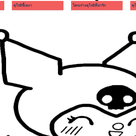
คุโรมิขี้เหงา
โครงร่างคุโรมิที่น่ารัก
คุ