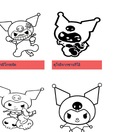
โรมิโกรธจัด
คุโรมิจากซานริโอ้