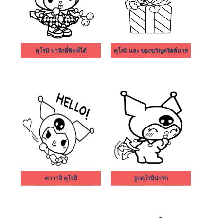
คุโรมิ น่ารักที่พิมพ์ได้
คุโรมิ และ ของขวัญคริสต์มาส
คาวาอิ คุโรมิ
รูปคุโรมิน่ารัก