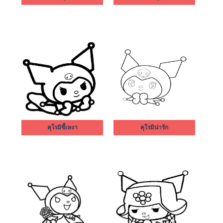
คุโรมิขี้เหงา
คุโรมิน่ารัก