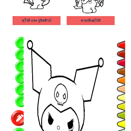
คุโรมิ และ รูบิคคิวบ์
ลายเส้นคุโรมิ