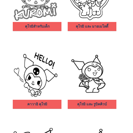
คุโรมิสำหรับเด็ก
คุโรมิ และ มายเมโลดี้
คาวาอิ คุโรมิ
คุโรมิ และ รูบิคคิวบ์