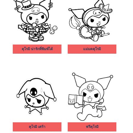
คุโรมิ น่ารักที่พิมพ์ได้
แม่มดคุโรมิ
คุโรมิ เศร้า
ฟรีคุโรมิ