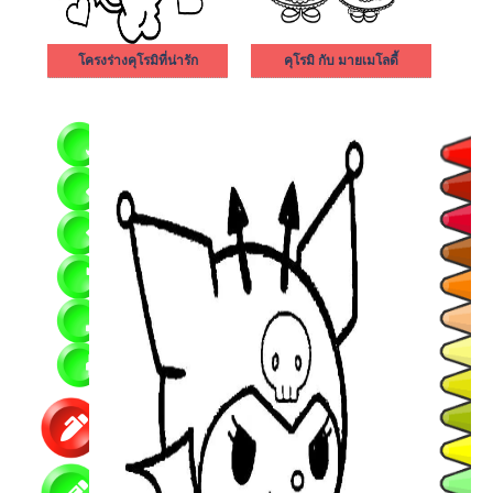
โครงร่างคุโรมิที่น่ารัก
คุโรมิ กับ มายเมโลดี้