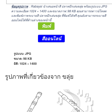
: Rabaysi นำเสนอหน้าสี ปลาหมึกเล่นขลุ่ย พร้อมรูปแบบ JPG
ข้อมูลรูปภาพ
ความละเอียด
1024 × 1400
และขนาดภาพ: 98 KB คุณสามารถดาวน์โหลด
และพิมพ์ภาพระบายสี ปลาหมึกเล่นขลุ่ย ที่พิมพ์ได้ฟรี คุณยังสามารถระบายสี
ออนไลน์ได้ที่ด้านล่างของหน้านี้
พิมพ์
สีออนไลน์
รูปแบบ: JPG
ขนาด: 98 KB
มิติ:
1024 × 1400
รูปภาพที่เกี่ยวข้องจาก ขลุ่ย