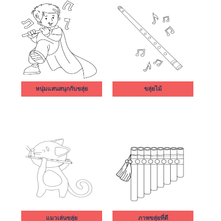
หนุ่มแสนสนุกกับขลุ่ย
ขลุ่ยไม้
แมวเล่นขลุ่ย
ภาพขลุ่ยที่ดี