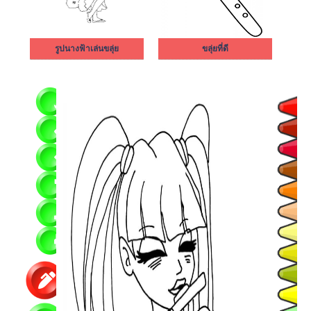
รูปนางฟ้าเล่นขลุ่ย
ขลุ่ยที่ดี