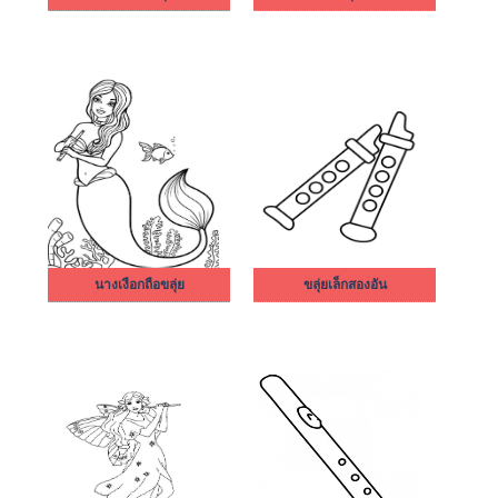
นางเงือกถือขลุ่ย
ขลุ่ยเล็กสองอัน