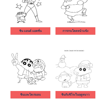
ชิน แอนด์ แอคชั่น
การกระโดดหน้าแข้ง
ชินและโดเรมอน
ชินกับชิโระในฤดูหนาว