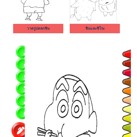
วาดรูปตลกชิน
ชินและชิโระ