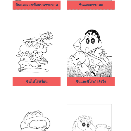
ชินและผองเพื่อนบนชายหาด
ชินและคาซามะ
ชินไปโรงเรียน
ชินและชิโระกำลังวิ่ง