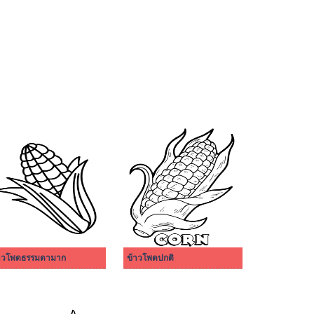
าวโพดธรรมดามาก
ข้าวโพดปกติ