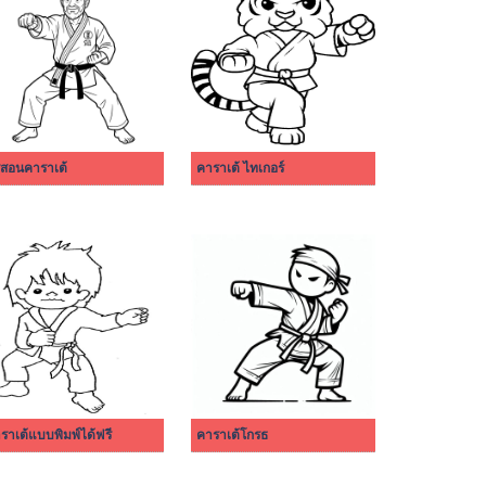
ูสอนคาราเต้
คาราเต้ ไทเกอร์
ราเต้แบบพิมพ์ได้ฟรี
คาราเต้โกรธ