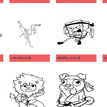
ภาพวาดคาราเต้
สพันจ์บ็อบ คาราเต้
สา