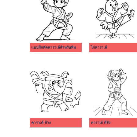
แบบฝึกหัดคาราเต้สำหรับพิมพ์ฟรี
ไก่คาราเต้
คาราเต้ ช้าง
คาราเต้ ดีจัง