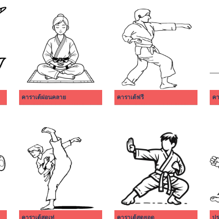
คาราเต้ผ่อนคลาย
คาราเต้ฟรี
คา
คาราเต้สุดเท่
คาราเต้สุดยอด
ปร