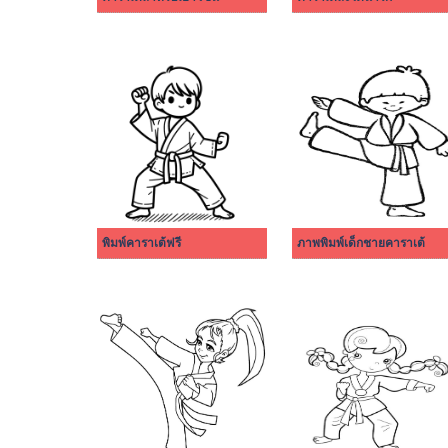
พิมพ์คาราเต้ฟรี
ภาพพิมพ์เด็กชายคาราเต้