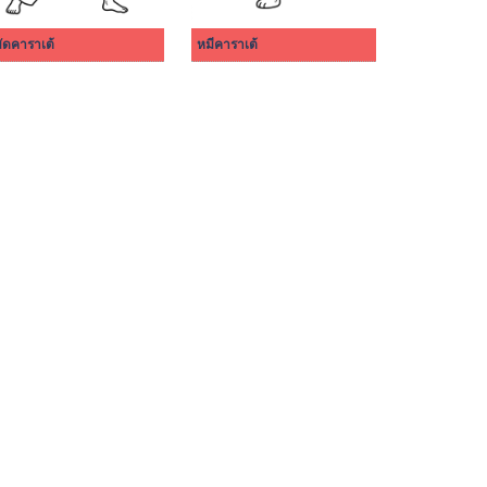
ัดคาราเต้
หมีคาราเต้