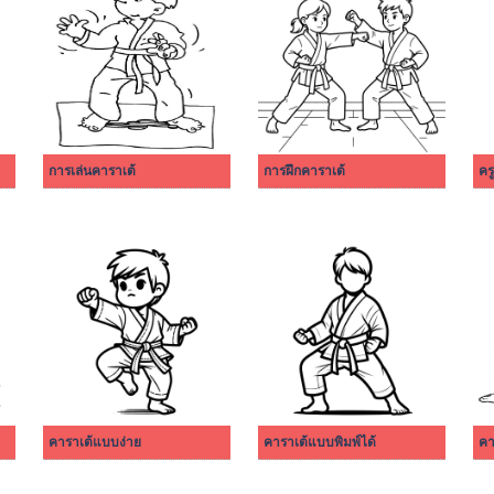
การเล่นคาราเต้
การฝึกคาราเต้
คร
คาราเต้แบบง่าย
คาราเต้แบบพิมพ์ได้
คา