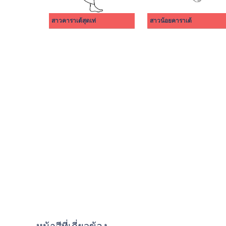
สาวคาราเต้สุดเท่
สาวน้อยคาราเต้
หน้าสีที่เกี่ยวข้อง