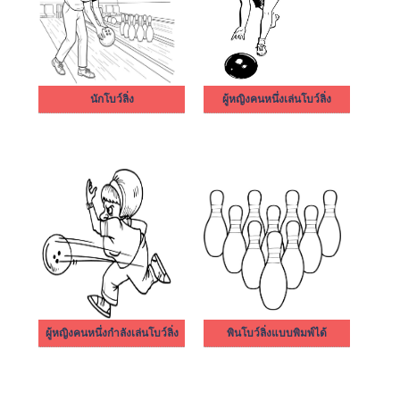
นักโบว์ลิ่ง
ผู้หญิงคนหนึ่งเล่นโบว์ลิ่ง
ผู้หญิงคนหนึ่งกำลังเล่นโบว์ลิ่ง
พินโบว์ลิ่งแบบพิมพ์ได้