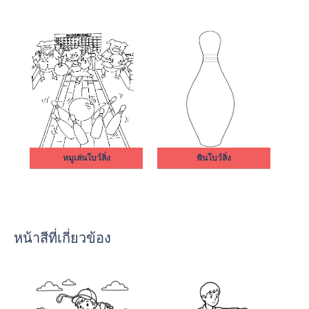
หมูเล่นโบว์ลิ่ง
พินโบว์ลิ่ง
หน้าสีที่เกี่ยวข้อง