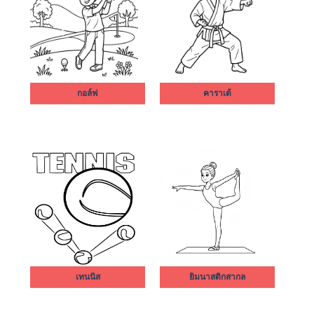
กอล์ฟ
คาราเต้
เทนนิส
ยิมนาสติกสากล