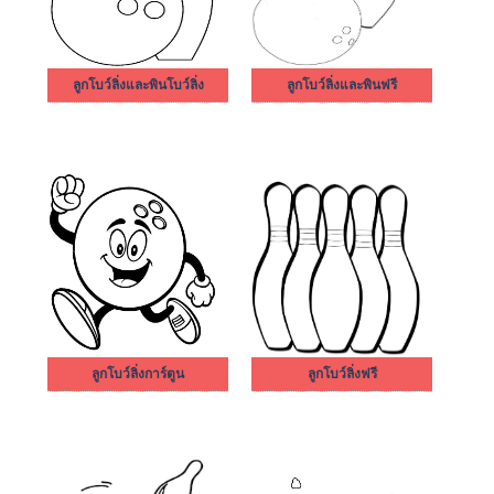
ลูกโบว์ลิ่งและพินโบว์ลิ่ง
ลูกโบว์ลิ่งและพินฟรี
ลูกโบว์ลิ่งการ์ตูน
ลูกโบว์ลิ่งฟรี