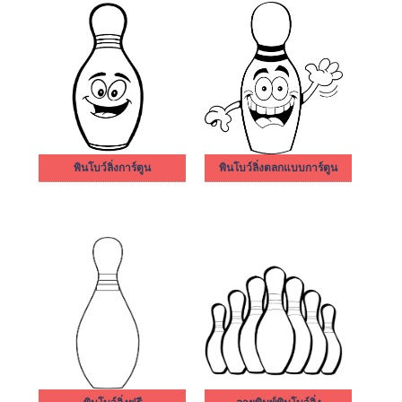
พินโบว์ลิ่งการ์ตูน
พินโบว์ลิ่งตลกแบบการ์ตูน